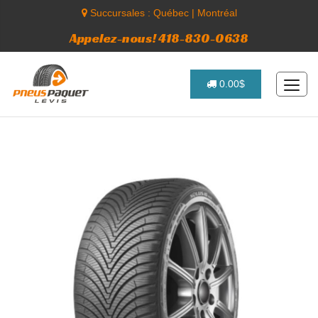
Succursales :
Québec
|
Montréal
Appelez-nous! 418-830-0638
0.00$