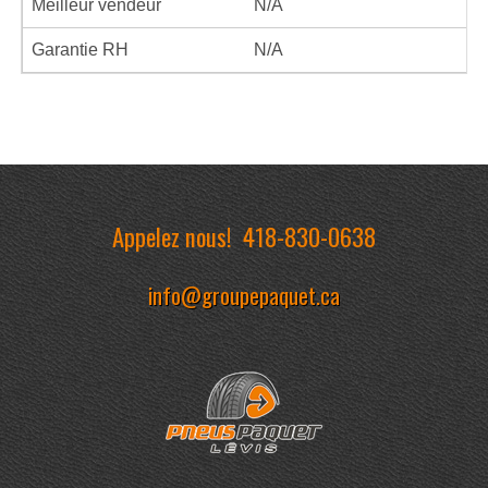
Meilleur vendeur
N/A
Garantie RH
N/A
Appelez nous!
418-830-0638
info@groupepaquet.ca