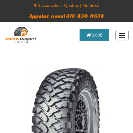
Succursales :
Québec
|
Montréal
Appelez-nous! 418-830-0638
0.00$