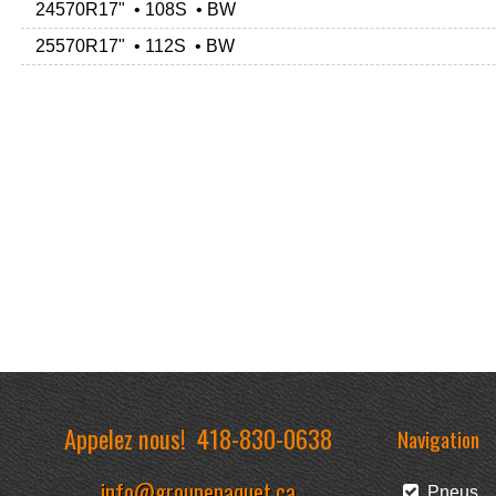
24570R17" • 108S • BW
25570R17" • 112S • BW
Appelez nous!
418-830-0638
Navigation
info@groupepaquet.ca
Pneus