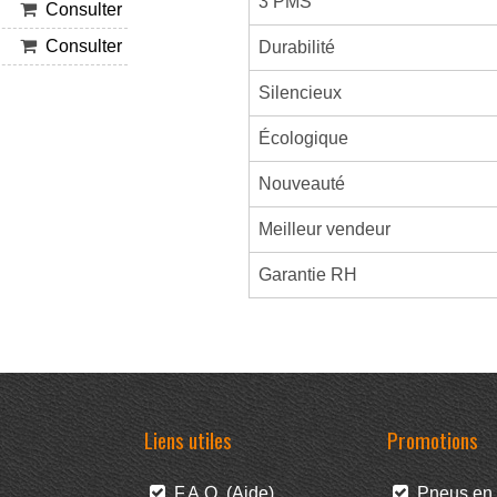
3 PMS
Consulter
Consulter
Durabilité
Silencieux
Écologique
Nouveauté
Meilleur vendeur
Garantie RH
Liens utiles
Promotions
F.A.Q. (Aide)
Pneus en 