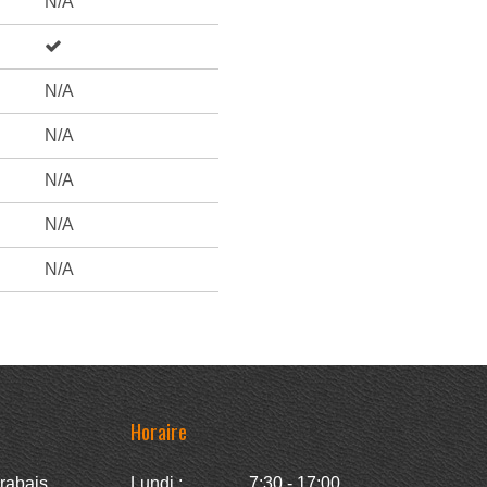
N/A
N/A
N/A
N/A
N/A
N/A
Horaire
rabais
Lundi :
7:30 - 17:00