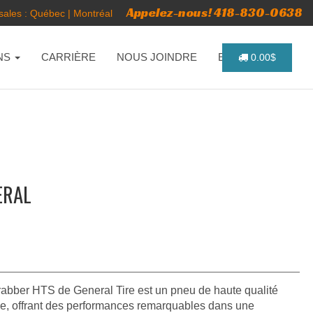
Appelez-nous! 418-830-0638
ales :
Québec
|
Montréal
NS
CARRIÈRE
NOUS JOINDRE
ENGLISH
0.00$
ERAL
rabber HTS de General Tire est un pneu de haute qualité
e, offrant des performances remarquables dans une