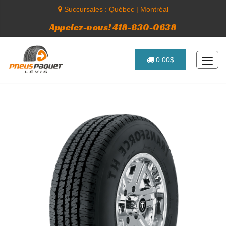
Succursales :
Québec
|
Montréal
Appelez-nous! 418-830-0638
0.00$