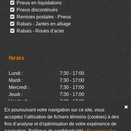
Pneus en liquidations
Pneus discontinués
Remises postales - Pneus
Rabais - Jantes en alliage
Rabais - Roues d'acier
Horaire
Lundi :
7:30 - 17:00
Mardi :
7:30 - 17:00
Mercredi :
7:30 - 17:00
Jeudi :
7:30 - 17:00
Vendredi :
7:30 - 17:00
Samedi :
Fermé
En poursuivant votre navigation sur ce site, vous
Dimanche :
Fermé
acceptez l'utilisation de fichiers témoins (cookies) à des
fins d’analyse et d'optimisation de votre expérience de
navigation. Politique de confidentialité :
En savoir plus