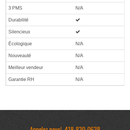
3 PMS
N/A
Durabilité
Silencieux
Écologique
N/A
Nouveauté
N/A
Meilleur vendeur
N/A
Garantie RH
N/A
Appelez nous!
418-830-0638