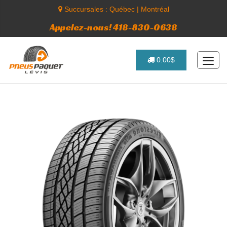
Succursales :
Québec
|
Montréal
Appelez-nous! 418-830-0638
0.00$