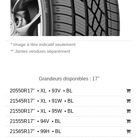
* Image à titre indicatif seulement
** Jantes vendues séparément
Grandeurs disponibles : 17"
20550R17" • XL • 93V • BL
21545R17" • XL • 91W • BL
21550R17" • XL • 95W • BL
21555R17" • 94V • BL
21565R17" • 99H • BL