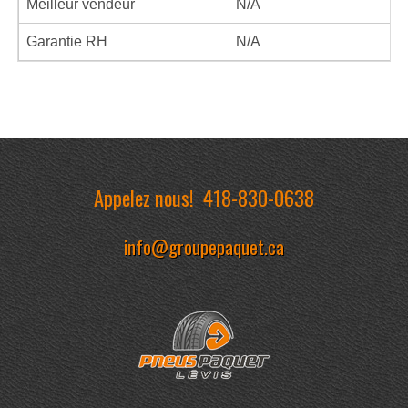
Meilleur vendeur
N/A
Garantie RH
N/A
Appelez nous!
418-830-0638
info@groupepaquet.ca