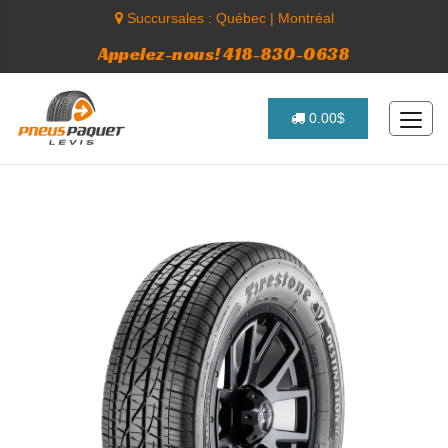
Succursales :
Québec
|
Montréal
Appelez-nous! 418-830-0638
0.00$