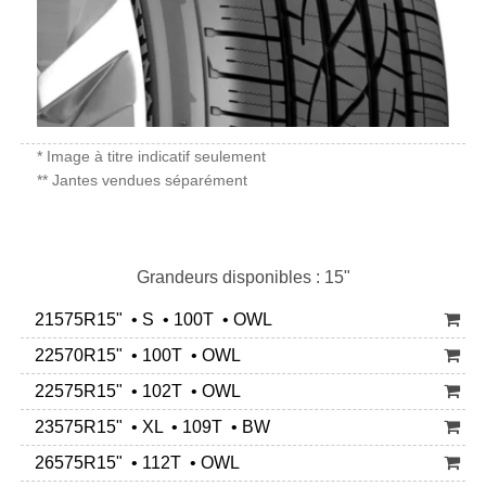
* Image à titre indicatif seulement
** Jantes vendues séparément
Grandeurs disponibles : 15"
21575R15" • S • 100T • OWL
22570R15" • 100T • OWL
22575R15" • 102T • OWL
23575R15" • XL • 109T • BW
26575R15" • 112T • OWL