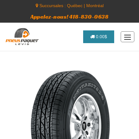
Succursales :
Québec
|
Montréal
Appelez-nous! 418-830-0638
0.00$