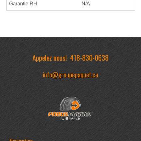
Garantie RH
N/A
Appelez nous!
418-830-0638
info@groupepaquet.ca
Navigation