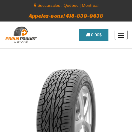
Succursales :
Québec
|
Montréal
Appelez-nous! 418-830-0638
0.00$