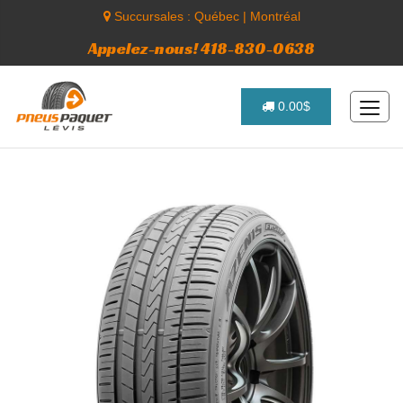
Succursales :
Québec
|
Montréal
Appelez-nous! 418-830-0638
0.00$