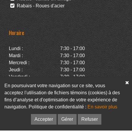
Rabais - Roues d'acier
Horaire
Lundi :
7:30 - 17:00
Mardi :
7:30 - 17:00
Mercredi :
7:30 - 17:00
Jeudi :
7:30 - 17:00
Vendredi :
7:30 - 17:00
Samedi :
Fermé
En poursuivant votre navigation sur ce site, vous
Dimanche :
Fermé
acceptez l'utilisation de fichiers témoins (cookies) à des
fins d’analyse et d'optimisation de votre expérience de
navigation. Politique de confidentialité :
En savoir plus
Facebook
Infolettre
Accepter
Gérer
Refuser
© Pneus Paquet /
Pneus St-Hubert
• Web :
Option PME