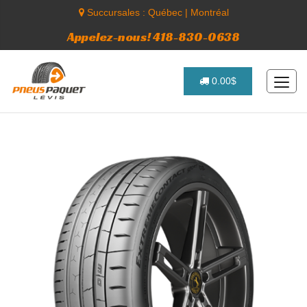
Succursales :
Québec
|
Montréal
Appelez-nous! 418-830-0638
0.00$