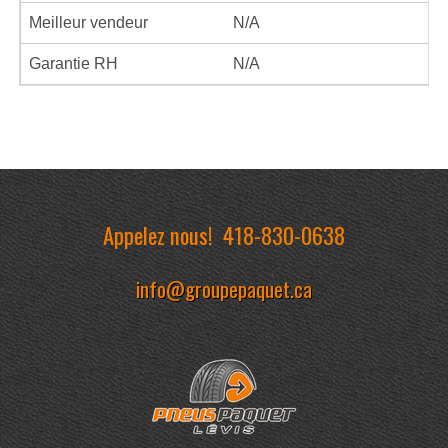
Meilleur vendeur
N/A
Garantie RH
N/A
Appelez nous!
418-830-0638
info@groupepaquet.ca