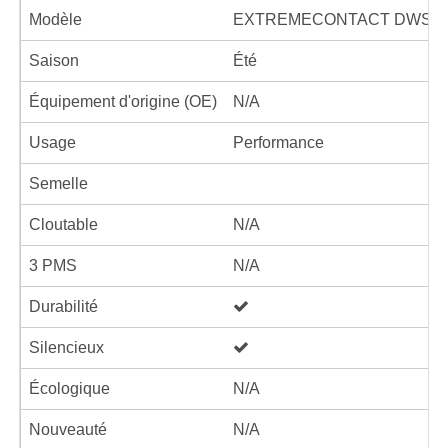
Modèle
EXTREMECONTACT DWS06
Saison
Été
Équipement d'origine (OE)
N/A
Usage
Performance
Semelle
Cloutable
N/A
3 PMS
N/A
Durabilité
Silencieux
Écologique
N/A
Nouveauté
N/A