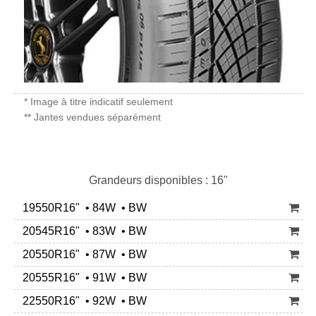
* Image à titre indicatif seulement
** Jantes vendues séparément
Grandeurs disponibles : 16"
19550R16" • 84W • BW
20545R16" • 83W • BW
20550R16" • 87W • BW
20555R16" • 91W • BW
22550R16" • 92W • BW