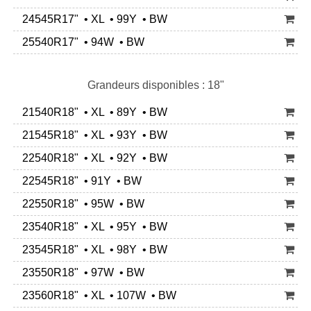
24545R17" • XL • 99Y • BW
25540R17" • 94W • BW
Grandeurs disponibles : 18"
21540R18" • XL • 89Y • BW
21545R18" • XL • 93Y • BW
22540R18" • XL • 92Y • BW
22545R18" • 91Y • BW
22550R18" • 95W • BW
23540R18" • XL • 95Y • BW
23545R18" • XL • 98Y • BW
23550R18" • 97W • BW
23560R18" • XL • 107W • BW