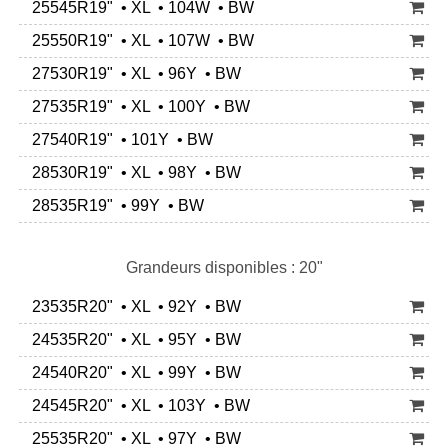
25545R19" • XL • 104W • BW
25550R19" • XL • 107W • BW
27530R19" • XL • 96Y • BW
27535R19" • XL • 100Y • BW
27540R19" • 101Y • BW
28530R19" • XL • 98Y • BW
28535R19" • 99Y • BW
Grandeurs disponibles : 20"
23535R20" • XL • 92Y • BW
24535R20" • XL • 95Y • BW
24540R20" • XL • 99Y • BW
24545R20" • XL • 103Y • BW
25535R20" • XL • 97Y • BW