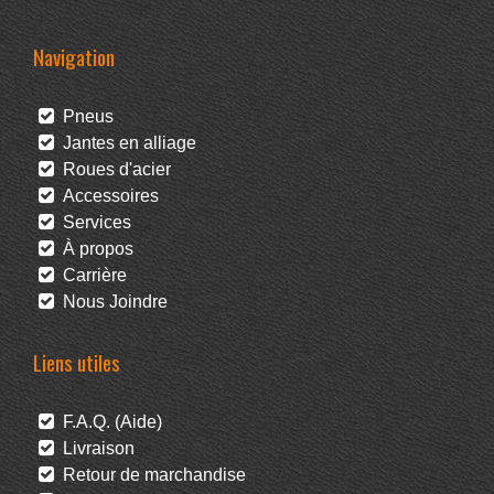
Navigation
Pneus
Jantes en alliage
Roues d'acier
Accessoires
Services
À propos
Carrière
Nous Joindre
Liens utiles
F.A.Q. (Aide)
Livraison
Retour de marchandise