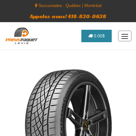
Succursales :
Québec
|
Montréal
Appelez-nous! 418-830-0638
0.00$