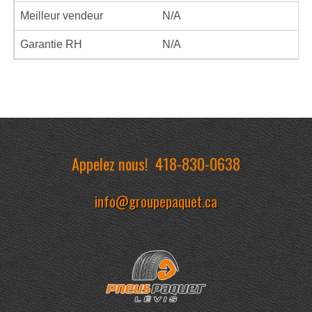
Meilleur vendeur
N/A
Garantie RH
N/A
Appelez nous!
418-830-0638
info@groupepaquet.ca