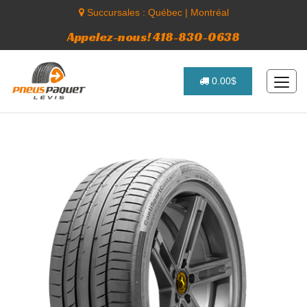
Succursales :
Québec
|
Montréal
Appelez-nous! 418-830-0638
0.00$