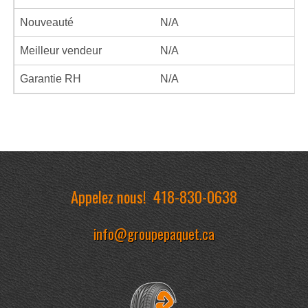
Nouveauté
N/A
Meilleur vendeur
N/A
Garantie RH
N/A
Appelez nous!
418-830-0638
info@groupepaquet.ca