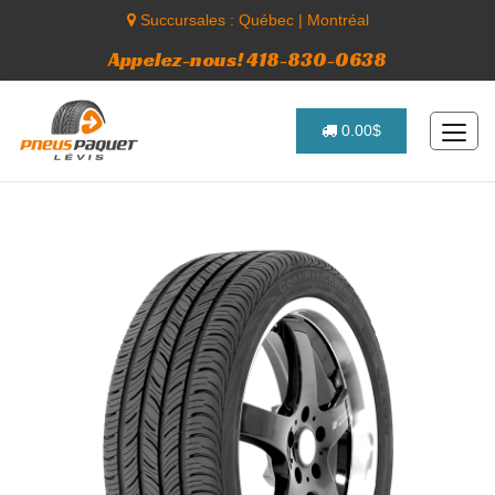
Succursales :
Québec
|
Montréal
Appelez-nous! 418-830-0638
0.00$