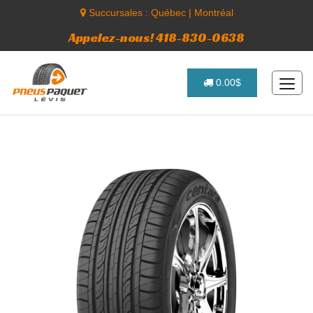
Succursales :
Québec
|
Montréal
Appelez-nous! 418-830-0638
0.00$