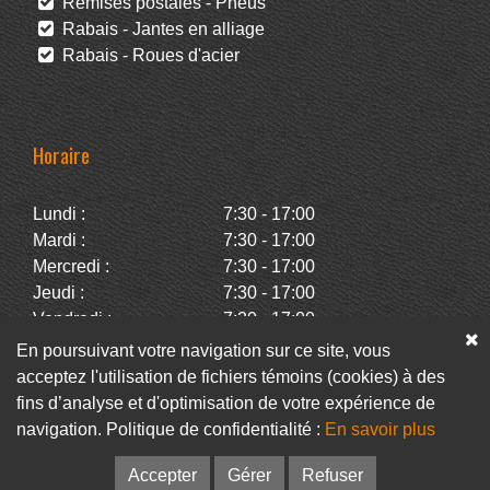
Remises postales - Pneus
Rabais - Jantes en alliage
Rabais - Roues d'acier
Horaire
Lundi :
7:30 - 17:00
Mardi :
7:30 - 17:00
Mercredi :
7:30 - 17:00
Jeudi :
7:30 - 17:00
Vendredi :
7:30 - 17:00
Samedi :
Fermé
En poursuivant votre navigation sur ce site, vous
Dimanche :
Fermé
acceptez l'utilisation de fichiers témoins (cookies) à des
fins d’analyse et d'optimisation de votre expérience de
navigation. Politique de confidentialité :
En savoir plus
Facebook
Infolettre
Accepter
Gérer
Refuser