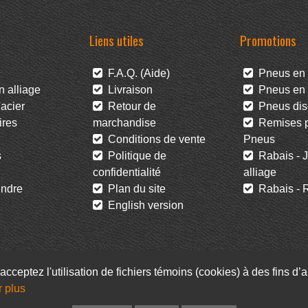
Liens utiles
Promotions
F.A.Q. (Aide)
Pneus en 
 alliage
Livraison
Pneus en l
acier
Retour de
Pneus dis
res
marchandise
Remises po
Conditions de vente
Pneus
s
Politique de
Rabais - J
confidentialité
alliage
ndre
Plan du site
Rabais - R
English version
acceptez l'utilisation de fichiers témoins (cookies) à des fins d
Facebook
Infolettre
r plus