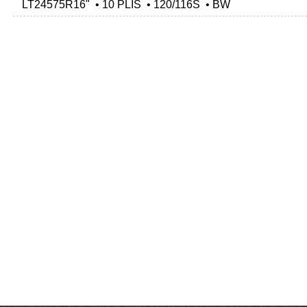
LT24575R16" • 10 PLIS • 120/116S • BW