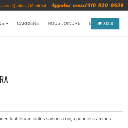
Appelez-nous! 418-830-0638
ales :
Québec
|
Montréal
NS
CARRIÈRE
NOUS JOINDRE
ENGLISH
0.00$
ARA
neu tout-terrain toutes saisons conçu pour les camions