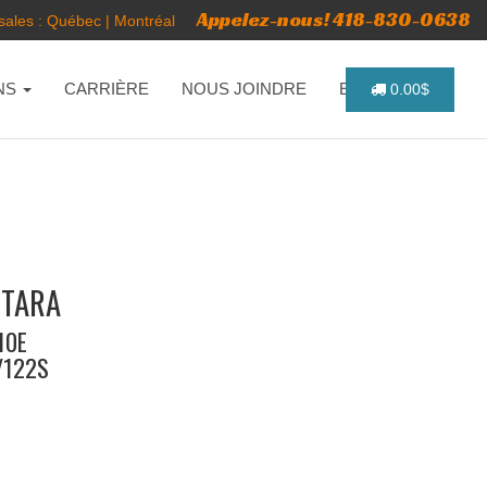
Appelez-nous! 418-830-0638
ales :
Québec
|
Montréal
NS
CARRIÈRE
NOUS JOINDRE
ENGLISH
0.00$
NTARA
10E
5/122S