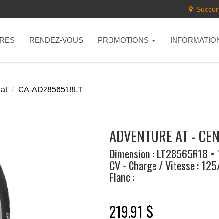
Succurs
RES
RENDEZ-VOUS
PROMOTIONS
INFORMATIO
at
CA-AD2856518LT
ADVENTURE AT - CE
Dimension : LT28565R18 • 
CV - Charge / Vitesse : 12
Flanc :
219.91 $