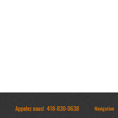
Appelez nous!
418-830-0638
Navigation