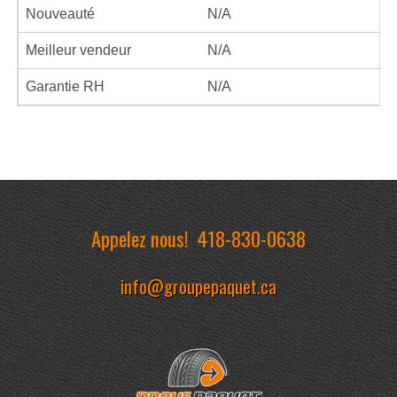
Nouveauté
N/A
Meilleur vendeur
N/A
Garantie RH
N/A
Appelez nous!
418-830-0638
info@groupepaquet.ca