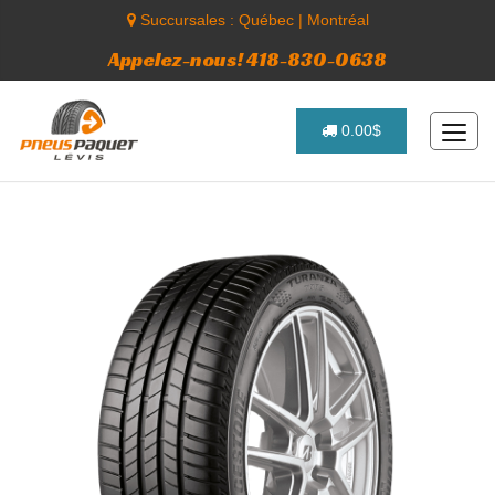
Succursales :
Québec
|
Montréal
Appelez-nous! 418-830-0638
0.00$