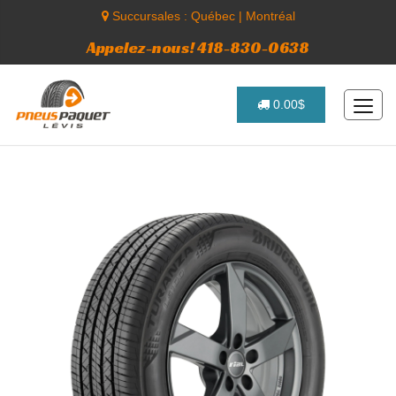
Succursales :
Québec
|
Montréal
Appelez-nous! 418-830-0638
0.00$