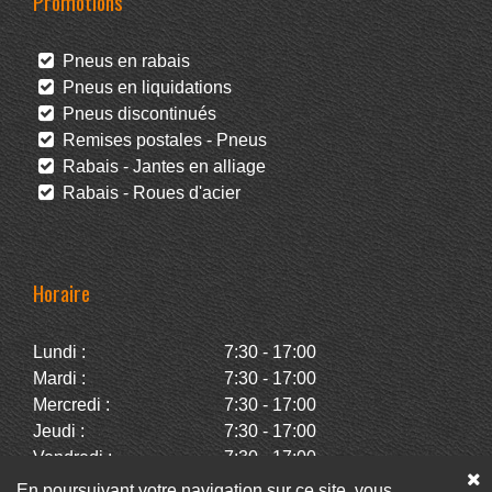
Promotions
Pneus en rabais
Pneus en liquidations
Pneus discontinués
Remises postales - Pneus
Rabais - Jantes en alliage
Rabais - Roues d'acier
Horaire
Lundi :
7:30 - 17:00
Mardi :
7:30 - 17:00
Mercredi :
7:30 - 17:00
Jeudi :
7:30 - 17:00
Vendredi :
7:30 - 17:00
Samedi :
Fermé
En poursuivant votre navigation sur ce site, vous