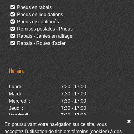
Pneus en rabais
Pneus en liquidations
Pneus discontinués
Remises postales - Pneus
Rabais - Jantes en alliage
Rabais - Roues d'acier
Horaire
Lundi :
7:30 - 17:00
Mardi :
7:30 - 17:00
Mercredi :
7:30 - 17:00
Jeudi :
7:30 - 17:00
Vendredi :
7:30 - 17:00
Samedi :
Fermé
En poursuivant votre navigation sur ce site, vous
Dimanche :
Fermé
acceptez l'utilisation de fichiers témoins (cookies) à des