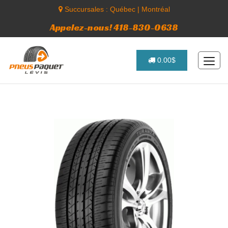
Succursales :
Québec
|
Montréal
Appelez-nous! 418-830-0638
0.00$