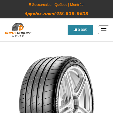
Succursales :
Québec
|
Montréal
Appelez-nous! 418-830-0638
0.00$