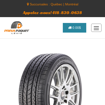
Succursales :
Québec
|
Montréal
Appelez-nous! 418-830-0638
0.00$