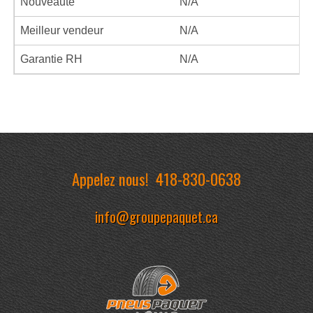
Nouveauté
N/A
Meilleur vendeur
N/A
Garantie RH
N/A
Appelez nous!
418-830-0638
info@groupepaquet.ca