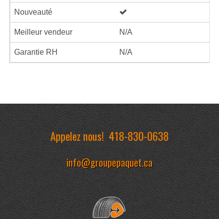
Nouveauté
Meilleur vendeur
N/A
Garantie RH
N/A
Appelez nous!
418-830-0638
info@groupepaquet.ca