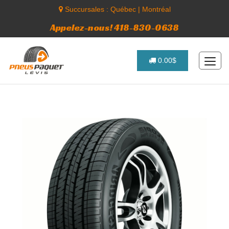
Succursales :
Québec
|
Montréal
Appelez-nous! 418-830-0638
0.00$