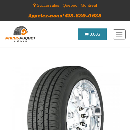
Succursales :
Québec
|
Montréal
Appelez-nous! 418-830-0638
0.00$