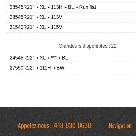
28545R21" • XL • 113H • BL • Run flat
28545R21" • XL • 113V
31540R21" • XL • 115V
Grandeurs disponibles : 22"
24545R22" • XL • *** • BL
27550R22" • 111H • BW
Appelez nous!
418-830-0638
Navigation