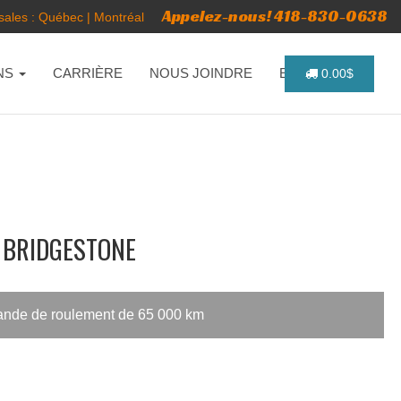
Appelez-nous! 418-830-0638
ales :
Québec
|
Montréal
NS
CARRIÈRE
NOUS JOINDRE
ENGLISH
0.00$
- BRIDGESTONE
bande de roulement de 65 000 km