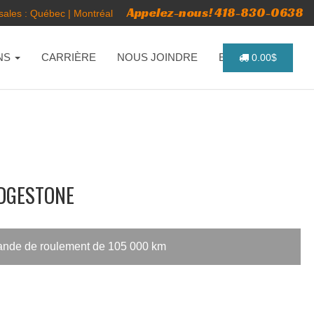
Appelez-nous! 418-830-0638
ales :
Québec
|
Montréal
NS
CARRIÈRE
NOUS JOINDRE
ENGLISH
0.00$
IDGESTONE
bande de roulement de 105 000 km