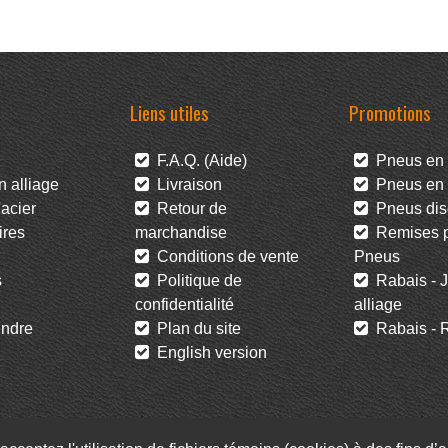
Liens utiles
Promotions
F.A.Q. (Aide)
Pneus en 
 alliage
Livraison
Pneus en l
acier
Retour de
Pneus dis
res
marchandise
Remises po
Conditions de vente
Pneus
s
Politique de
Rabais - J
confidentialité
alliage
ndre
Plan du site
Rabais - R
English version