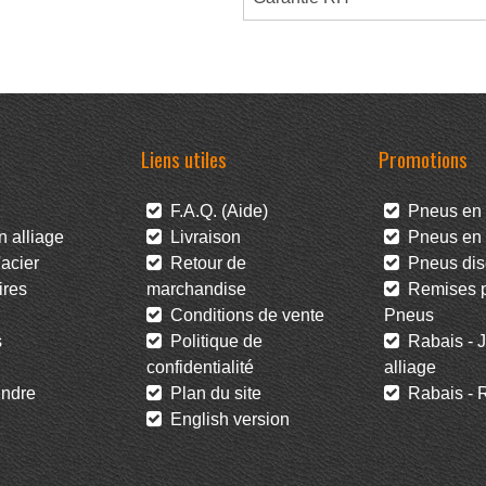
Liens utiles
Promotions
F.A.Q. (Aide)
Pneus en 
 alliage
Livraison
Pneus en l
acier
Retour de
Pneus dis
res
marchandise
Remises po
Conditions de vente
Pneus
s
Politique de
Rabais - J
confidentialité
alliage
ndre
Plan du site
Rabais - R
English version