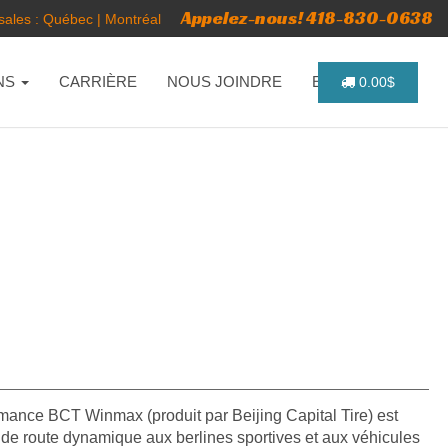
Appelez-nous! 418-830-0638
ales :
Québec
|
Montréal
NS
CARRIÈRE
NOUS JOINDRE
ENGLISH
0.00$
rmance BCT Winmax (produit par Beijing Capital Tire) est
 de route dynamique aux berlines sportives et aux véhicules