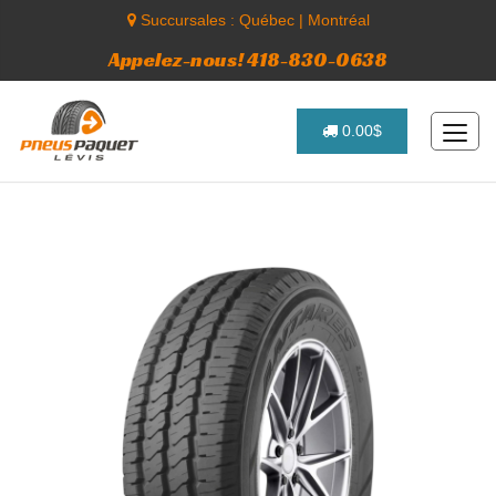
Succursales :
Québec
|
Montréal
Appelez-nous! 418-830-0638
0.00$