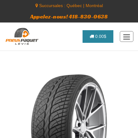
Succursales :
Québec
|
Montréal
Appelez-nous! 418-830-0638
0.00$