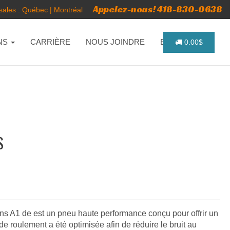
Appelez-nous! 418-830-0638
ales :
Québec
|
Montréal
NS
CARRIÈRE
NOUS JOINDRE
ENGLISH
0.00$
S
ns A1 de est un pneu haute performance conçu pour offrir un
 roulement a été optimisée afin de réduire le bruit au