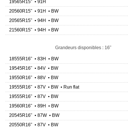
19565R15" • 91H
20560R15" • 91H • BW
20565R15" • 94H • BW
21560R15" • 94H • BW
Grandeurs disponibles : 16"
18555R16" • 83H • BW
19545R16" • 84V • BW
19550R16" • 88V • BW
19555R16" • 87V • BW • Run flat
19555R16" • 87V • BW
19560R16" • 89H • BW
20545R16" • 87W • BW
20550R16" • 87V • BW