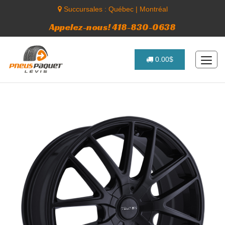
Succursales :
Québec
|
Montréal
Appelez-nous! 418-830-0638
0.00$