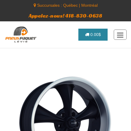
Succursales :
Québec
|
Montréal
Appelez-nous! 418-830-0638
0.00$