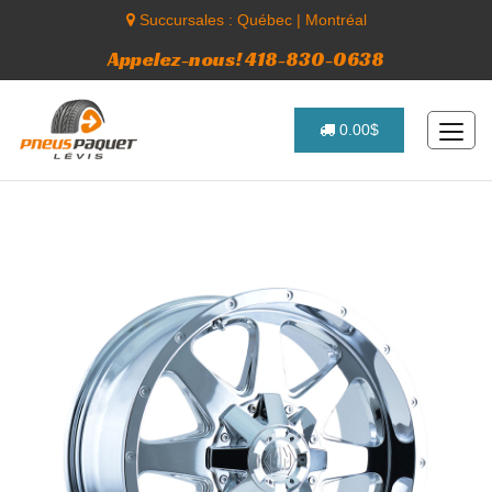
Succursales :
Québec
|
Montréal
Appelez-nous! 418-830-0638
0.00$