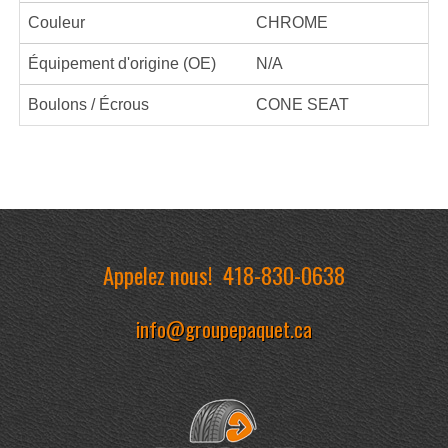
Couleur
CHROME
Équipement d'origine (OE)
N/A
Boulons / Écrous
CONE SEAT
Appelez nous!
418-830-0638
info@groupepaquet.ca