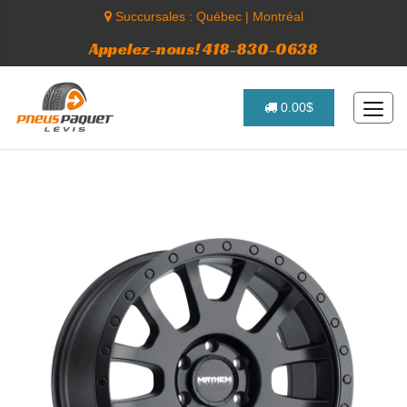
Succursales :
Québec
|
Montréal
Appelez-nous! 418-830-0638
0.00$