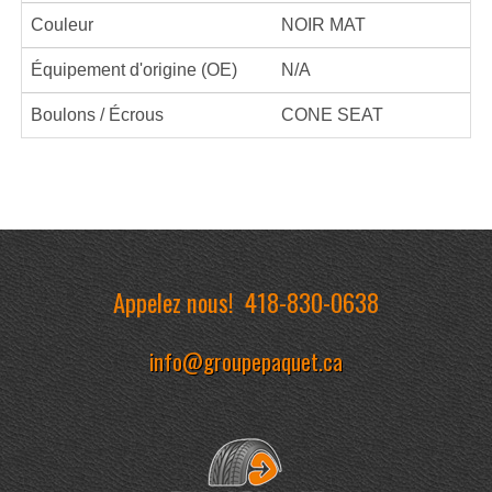
Couleur
NOIR MAT
Équipement d'origine (OE)
N/A
Boulons / Écrous
CONE SEAT
Appelez nous!
418-830-0638
info@groupepaquet.ca