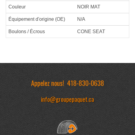
Couleur
NOIR MAT
Équipement d'origine (OE)
N/A
Boulons / Écrous
CONE SEAT
Appelez nous!
418-830-0638
info@groupepaquet.ca