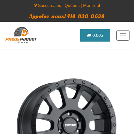
Succursales :
Québec
|
Montréal
Appelez-nous! 418-830-0638
0.00$