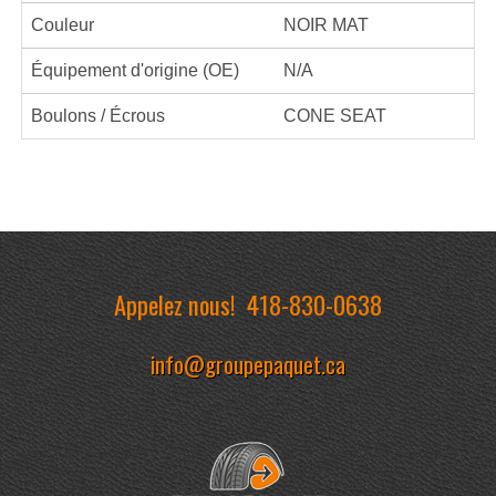
Couleur
NOIR MAT
Équipement d'origine (OE)
N/A
Boulons / Écrous
CONE SEAT
Appelez nous!
418-830-0638
info@groupepaquet.ca