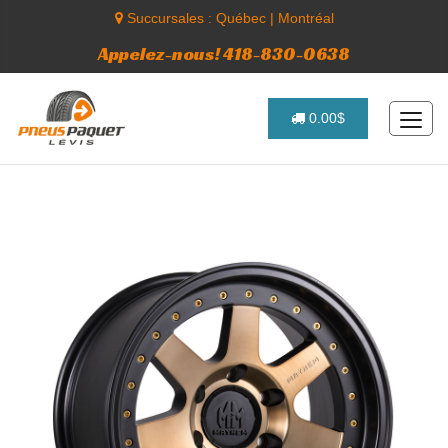
Succursales :
Québec
|
Montréal
Appelez-nous! 418-830-0638
0.00$