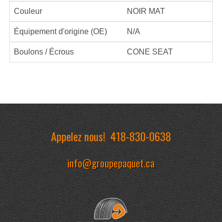
Couleur
NOIR MAT
Équipement d'origine (OE)
N/A
Boulons / Écrous
CONE SEAT
Appelez nous!
418-830-0638
info@groupepaquet.ca