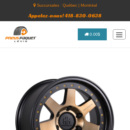
Succursales :
Québec
|
Montréal
Appelez-nous! 418-830-0638
0.00$