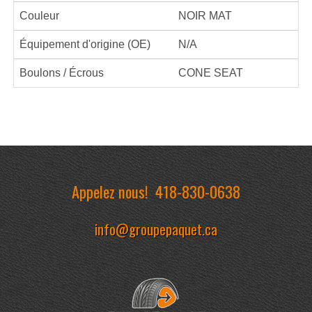
Couleur
NOIR MAT
Équipement d'origine (OE)
N/A
Boulons / Écrous
CONE SEAT
Appelez nous!
418-830-0638
info@groupepaquet.ca