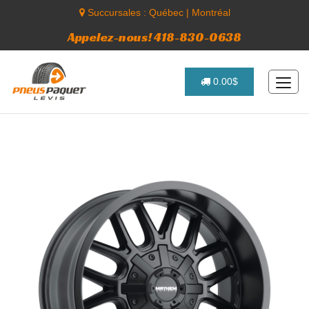
Succursales :
Québec
|
Montréal
Appelez-nous! 418-830-0638
0.00$