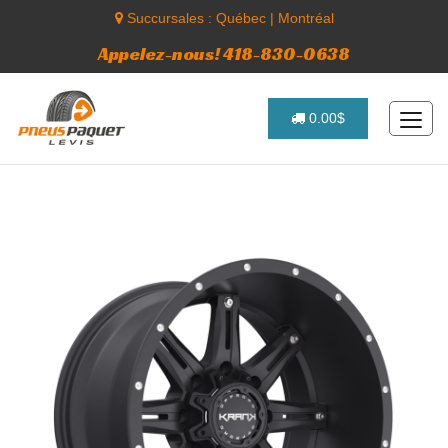
Succursales :
Québec
|
Montréal
Appelez-nous! 418-830-0638
0.00$