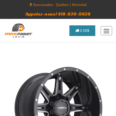
Succursales :
Québec
|
Montréal
Appelez-nous! 418-830-0638
0.00$