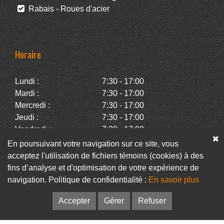
Rabais - Roues d'acier
Horaire
Lundi :
7:30 - 17:00
Mardi :
7:30 - 17:00
Mercredi :
7:30 - 17:00
Jeudi :
7:30 - 17:00
Vendredi :
7:30 - 17:00
Samedi :
Fermé
En poursuivant votre navigation sur ce site, vous
Dimanche :
Fermé
acceptez l'utilisation de fichiers témoins (cookies) à des
fins d’analyse et d'optimisation de votre expérience de
navigation. Politique de confidentialité :
En savoir plus
Facebook
Infolettre
Accepter
Gérer
Refuser
© Pneus Paquet /
Pneus St-Hubert
• Web :
Option PME