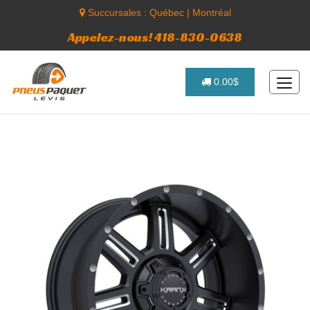
Succursales :
Québec
|
Montréal
Appelez-nous! 418-830-0638
0.00$