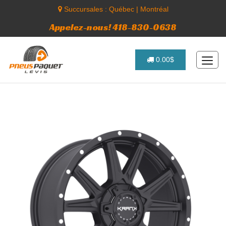
Succursales :
Québec
|
Montréal
Appelez-nous! 418-830-0638
0.00$