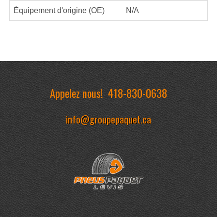
Équipement d'origine (OE)
N/A
Appelez nous!
418-830-0638
info@groupepaquet.ca