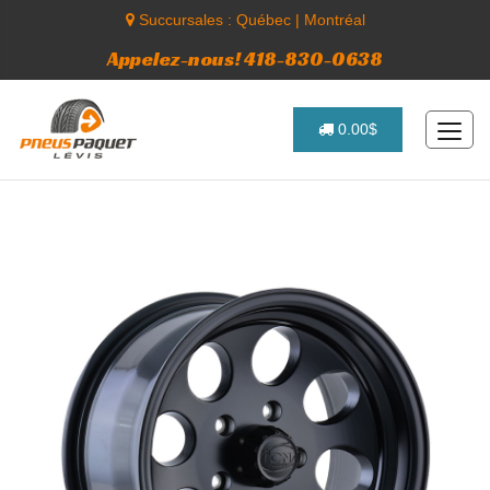
Succursales :
Québec
|
Montréal
Appelez-nous! 418-830-0638
0.00$