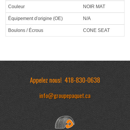
Couleur
NOIR MAT
Équipement d'origine (OE)
N/A
Boulons / Écrous
CONE SEAT
Appelez nous!
418-830-0638
info@groupepaquet.ca