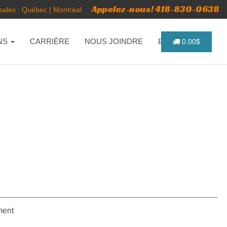
Appelez-nous! 418-830-0638
ales :
Québec
|
Montréal
NS
CARRIÈRE
NOUS JOINDRE
ENGLISH
0.00$
ment