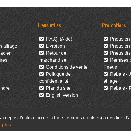
Liens utiles
Promotions
F.A.Q. (Aide)
Pneus en 
 alliage
Livraison
Pneus en l
acier
Retour de
Pneus dis
res
marchandise
Remises po
Conditions de vente
Pneus
s
Politique de
Rabais - J
confidentialité
alliage
ndre
Plan du site
Rabais - R
English version
acceptez l'utilisation de fichiers témoins (cookies) à des fins d
r plus
Facebook
Infolettre