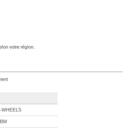
elon votre région.
ment
N-WHEELS
2BM