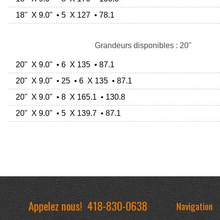
18" X 9.0" • 5 X 127 • 78.1
Grandeurs disponibles : 20"
20" X 9.0" • 6 X 135 • 87.1
20" X 9.0" • 25 • 6 X 135 • 87.1
20" X 9.0" • 8 X 165.1 • 130.8
20" X 9.0" • 5 X 139.7 • 87.1
Appelez nous!
418-830-0638
Navigation