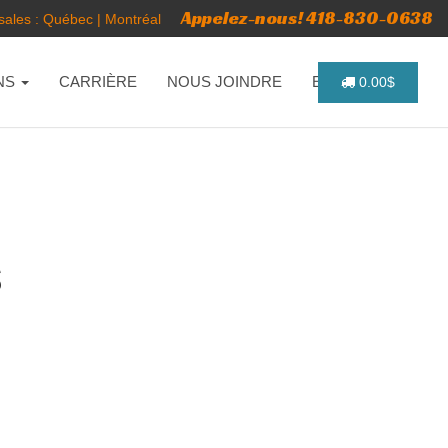
Appelez-nous! 418-830-0638
ales :
Québec
|
Montréal
NS
CARRIÈRE
NOUS JOINDRE
ENGLISH
0.00$
S