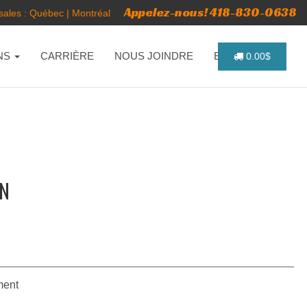
Appelez-nous! 418-830-0638
ales :
Québec
|
Montréal
NS
CARRIÈRE
NOUS JOINDRE
ENGLISH
0.00$
GN
ment