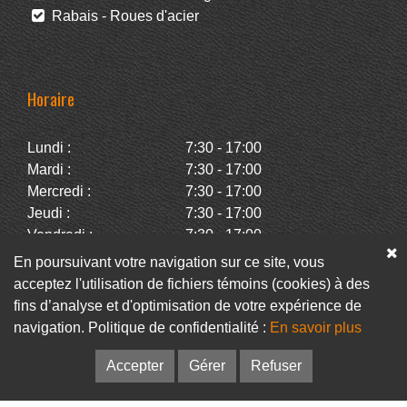
Rabais - Roues d'acier
Horaire
Lundi :
7:30 - 17:00
Mardi :
7:30 - 17:00
Mercredi :
7:30 - 17:00
Jeudi :
7:30 - 17:00
Vendredi :
7:30 - 17:00
Samedi :
Fermé
En poursuivant votre navigation sur ce site, vous
Dimanche :
Fermé
acceptez l'utilisation de fichiers témoins (cookies) à des
fins d’analyse et d'optimisation de votre expérience de
navigation. Politique de confidentialité :
En savoir plus
Facebook
Infolettre
Accepter
Gérer
Refuser
© Pneus Paquet /
Pneus St-Hubert
• Web :
Option PME