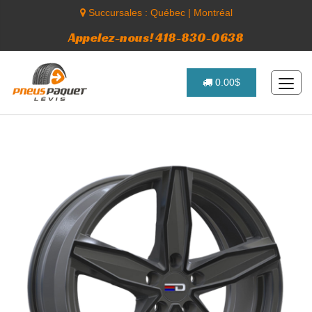
Succursales :
Québec
|
Montréal
Appelez-nous! 418-830-0638
0.00$