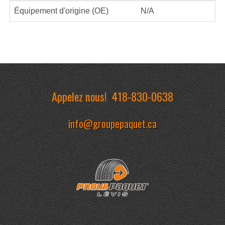
Équipement d'origine (OE)
N/A
Appelez nous!
418-830-0638
info@groupepaquet.ca