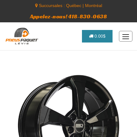
Succursales :
Québec
|
Montréal
Appelez-nous! 418-830-0638
0.00$