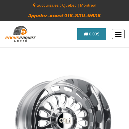
Succursales :
Québec
|
Montréal
Appelez-nous! 418-830-0638
0.00$