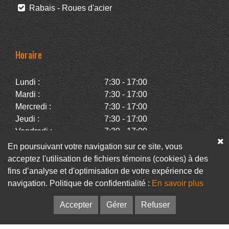
Rabais - Roues d'acier
Horaire
Lundi :
7:30 - 17:00
Mardi :
7:30 - 17:00
Mercredi :
7:30 - 17:00
Jeudi :
7:30 - 17:00
Vendredi :
7:30 - 17:00
Samedi :
Fermé
En poursuivant votre navigation sur ce site, vous
Dimanche :
Fermé
acceptez l'utilisation de fichiers témoins (cookies) à des
fins d’analyse et d'optimisation de votre expérience de
navigation. Politique de confidentialité :
En savoir plus
Facebook
Infolettre
Accepter
Gérer
Refuser
© Pneus Paquet /
Pneus St-Hubert
• Web :
Option PME