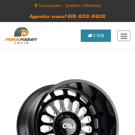
Succursales :
Québec
|
Montréal
Appelez-nous! 418-830-0638
0.00$