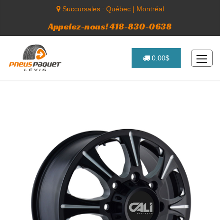
Succursales :
Québec
|
Montréal
Appelez-nous! 418-830-0638
0.00$